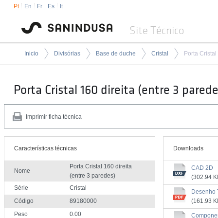
Pt
En
Fr
Es
It
Site Técnico
Inicio
Divisórias
Base de duche
Cristal
Porta Cristal 160 direita (entre 3 parede
Imprimir ficha técnica
Características técnicas
Downloads
Porta Cristal 160 direita
CAD 2D
Nome
(entre 3 paredes)
(302.94 K
Série
Cristal
Desenho 
Código
89180000
(161.93 K
Peso
0.00
Compone