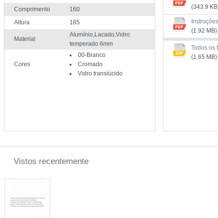
(343.9 KB
Comprimento
160
Instruçõe
Altura
185
(1.92 MB)
Alumínio,Lacado,Vidro
Material
temperado 6mm
Todos os f
00-Branco
(1.65 MB)
Cores
Cromado
Vidro translúcido
Vistos recentemente