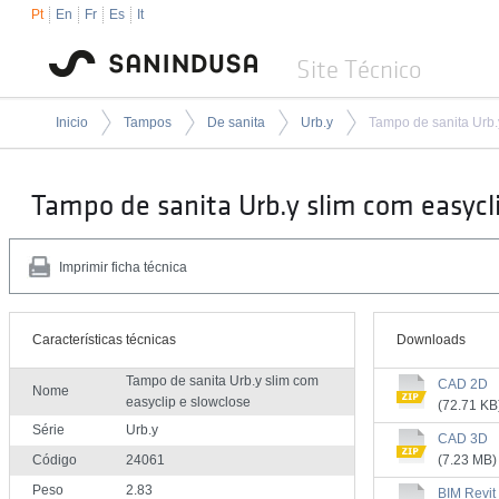
Pt
En
Fr
Es
It
Site Técnico
Inicio
Tampos
De sanita
Urb.y
Tampo de sanita Urb.y slim com easycli
Imprimir ficha técnica
Características técnicas
Downloads
Tampo de sanita Urb.y slim com
CAD 2D
Nome
easyclip e slowclose
(72.71 KB
Série
Urb.y
CAD 3D
Código
24061
(7.23 MB)
Peso
2.83
BIM Revit