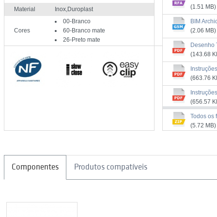
(1.51 MB)
Material
Inox,Duroplast
00-Branco
BIM Archi
Cores
60-Branco mate
(2.06 MB)
26-Preto mate
Desenho 
(143.68 K
Instruçõe
(663.76 K
Instruçõe
(656.57 K
Manual d
Todos os f
(3.69 MB)
(5.72 MB)
Certifica
(179.84 K
Componentes
Produtos compatíveis