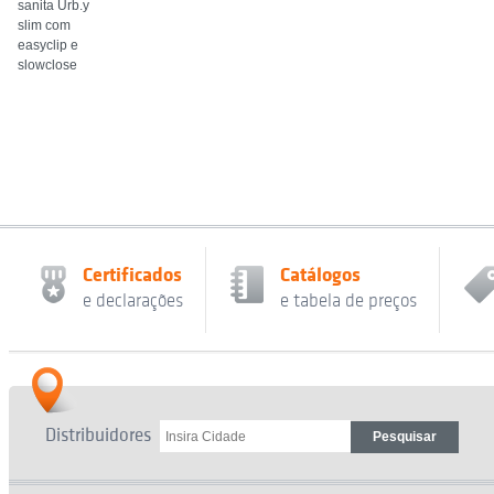
sanita Urb.y
slim com
easyclip e
slowclose
Certificados
Catálogos
e declarações
e tabela de preços
Distribuidores