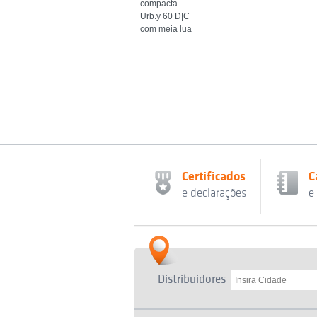
compacta
Urb.y 60 D|C
com meia lua
Certificados
C
e declarações
e
Distribuidores