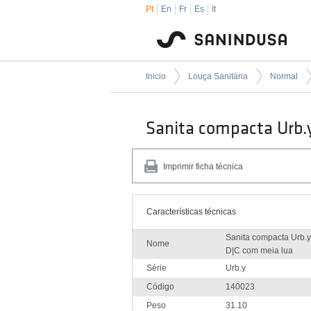
Pt
En
Fr
Es
It
Inicio
Louça Sanitária
Normal
Sanita compacta Urb.
Imprimir ficha técnica
Características técnicas
Sanita compacta Urb.y
Nome
D|C com meia lua
Série
Urb.y
Código
140023
Peso
31.10