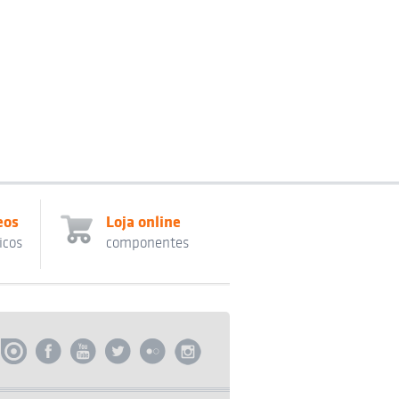
eos
Loja online
icos
componentes