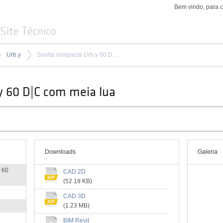
Bem vindo, para 
Site Técnico
Urb.y
Sanita compacta Urb.y 60 D|C com meia lua
y 60 D|C com meia lua
Downloads
Galeria
 60
CAD 2D
(52.19 KB)
CAD 3D
(1.23 MB)
BIM Revit