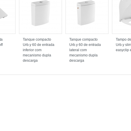
ta
Tanque compacto
Tanque compacto
Tampo de
ff
Urb.y 60 de entrada
Urb.y 60 de entrada
Urb.y sli
inferior com
lateral com
easyclip 
mecanismo dupla
mecanismo dupla
descarga
descarga