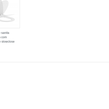
 sanita
m com
e slowclose