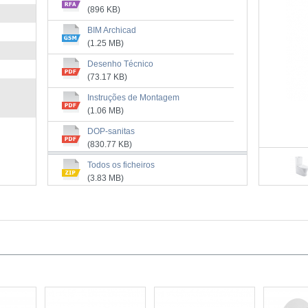
(896 KB)
BIM Archicad
(1.25 MB)
Desenho Técnico
(73.17 KB)
Instruções de Montagem
(1.06 MB)
DOP-sanitas
(830.77 KB)
Manual de Limpeza
Todos os ficheiros
(3.69 MB)
(3.83 MB)