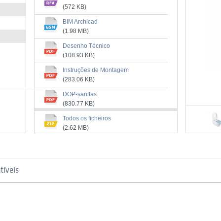
(572 KB)
BIM Archicad
(1.98 MB)
Desenho Técnico
(108.93 KB)
Instruções de Montagem
(283.06 KB)
DOP-sanitas
o e
(830.77 KB)
mate
Cotas de Instalação
Todos os ficheiros
(255.82 KB)
(2.62 MB)
Manual de Limpeza
(3.69 MB)
tíveis