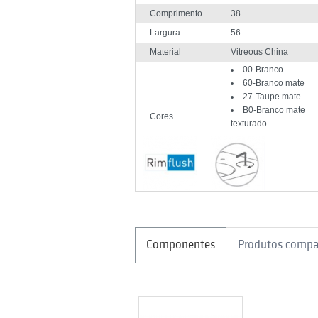
Comprimento
38
Largura
56
Material
Vitreous China
00-Branco
60-Branco mate
27-Taupe mate
B0-Branco mate
Cores
texturado
D44-Ouro texturad
branco mate
D24-Ouro branco 
Componentes
Produtos compa