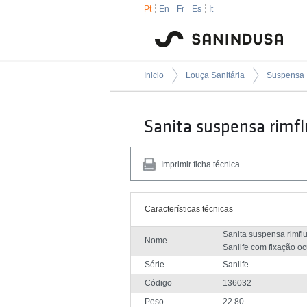
Pt
En
Fr
Es
It
Inicio
Louça Sanitária
Suspensa
Sanita suspensa rimfl
Imprimir ficha técnica
Características técnicas
Sanita suspensa rimfl
Nome
Sanlife com fixação oc
Série
Sanlife
Código
136032
Peso
22.80