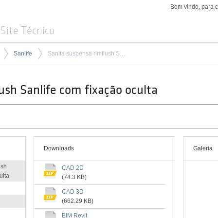
Bem vindo, para 
Site Técnico
Sanlife
Sanita suspensa rimflush Sanlife com fixação oculta
ush Sanlife com fixação oculta
Downloads
Galeria
ush
CAD 2D
ulta
(74.3 KB)
CAD 3D
(662.29 KB)
BIM Revit