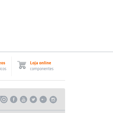
eos
Loja online
icos
componentes