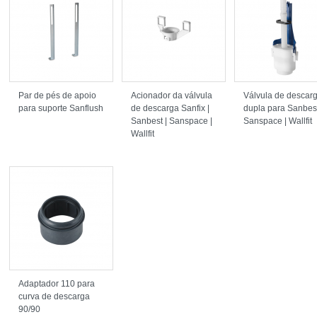
Pressão de trabalho: Recomendada 1 a 5 bar
Mín. 0,5 bar - Máx. 10 bar.
Não inclui o seguinte componente:
4A033
Par de pés de apoio
Acionador da válvula
Válvula de descar
para suporte Sanflush
de descarga Sanfix |
dupla para Sanbest
Sanbest | Sanspace |
Sanspace | Wallfit
Wallfit
Adaptador 110 para
curva de descarga
90/90