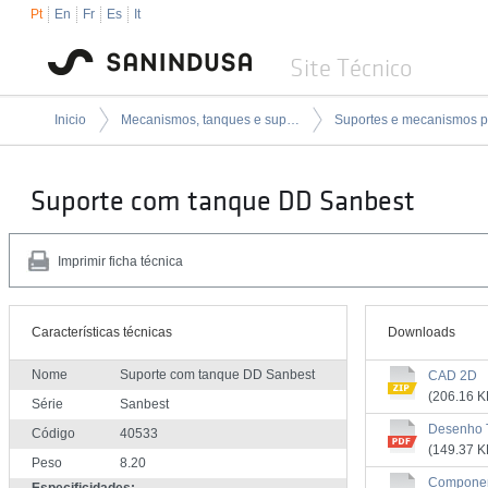
Pt
En
Fr
Es
It
Site Técnico
Inicio
Mecanismos, tanques e suportes de encastrar
Suporte com tanque DD Sanbest
Imprimir ficha técnica
Características técnicas
Downloads
Nome
Suporte com tanque DD Sanbest
CAD 2D
(206.16 K
Série
Sanbest
Desenho 
Código
40533
(149.37 K
Peso
8.20
Compone