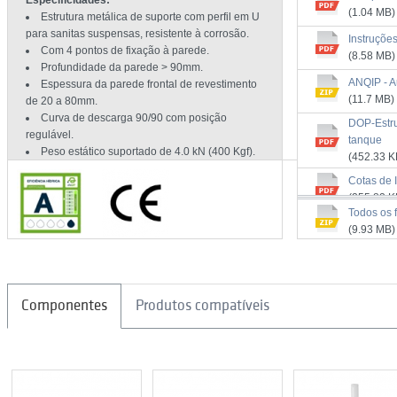
Especificidades:
(1.04 MB)
Estrutura metálica de suporte com perfil em U
para sanitas suspensas, resistente à corrosão.
Instruçõe
Com 4 pontos de fixação à parede.
(8.58 MB)
Profundidade da parede > 90mm.
ANQIP - A
Espessura da parede frontal de revestimento
(11.7 MB)
de 20 a 80mm.
Curva de descarga 90/90 com posição
DOP-Estru
regulável.
tanque
Peso estático suportado de 4.0 kN (400 Kgf).
(452.33 K
Autoclismo dupla descarga 3/6L* (pré-
Cotas de 
regulado de fábrica).
(255.82 K
Exterior revestido a esferovite (isolamento
Todos os f
contra a condensação da água e diminuição do
(9.93 MB)
ruído no funcionamento).
Entrada de água ½” na posição superior
central.
Torneira rápida e silenciosa, resistente às
impurezas e dureza da água.
Componentes
Produtos compatíveis
Rede de fibra de vidro incluída.
Conselhos para uma correta aplicação:
Deve ser aplicada uma rede de fibra de vidro
entre o autoclismo e a paredede revestimento
frontal, para melhor fixação da argamassa.