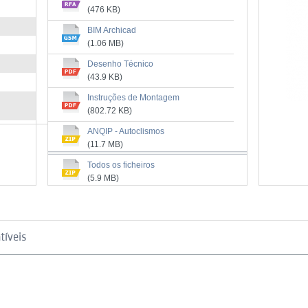
(476 KB)
BIM Archicad
(1.06 MB)
Desenho Técnico
(43.9 KB)
Instruções de Montagem
(802.72 KB)
ANQIP - Autoclismos
(11.7 MB)
Especificações técnicas
Todos os ficheiros
(4.96 MB)
(5.9 MB)
tíveis