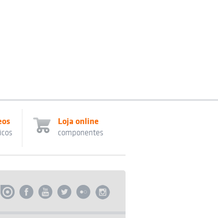
eos
Loja online
icos
componentes