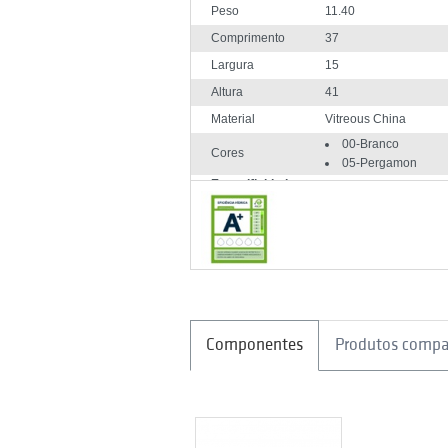
Peso
11.40
Comprimento
37
Largura
15
Altura
41
Material
Vitreous China
00-Branco
Cores
05-Pergamon
Especificidades:
Mecanismo incluido
Componentes
Produtos compa