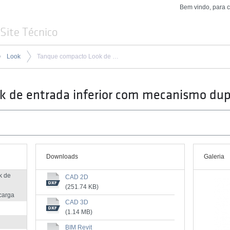
Bem vindo, para 
Site Técnico
Look
Tanque compacto Look de entrada inferior com mecanismo dupla descarga
 de entrada inferior com mecanismo dup
Downloads
Galeria
k de
CAD 2D
(251.74 KB)
carga
CAD 3D
(1.14 MB)
BIM Revit