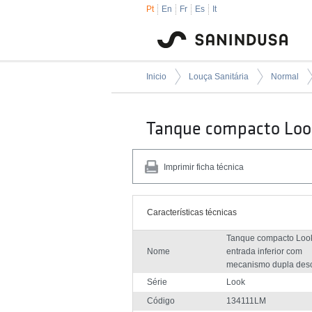
Pt
En
Fr
Es
It
Inicio
Louça Sanitária
Normal
Tanque compacto Look
Imprimir ficha técnica
Características técnicas
Tanque compacto Loo
Nome
entrada inferior com
mecanismo dupla des
Série
Look
Código
134111LM