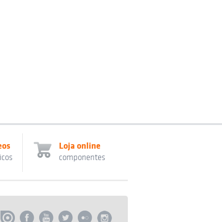
eos
Loja online
icos
componentes