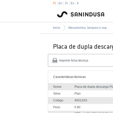
Pt
En
Fr
Es
It
Inicio
Mecanismos, tanques e suportes de encastrar
Placa de dupla descar
Imprimir ficha técnica
Características técnicas
Nome
Placa de dupla descarga Pl
Série
Plan
Código
40013XX
Peso
0.80