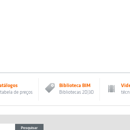
atálogos
Biblioteca BIM
Vid
 tabela de preços
Bibliotecas 2D|3D
técn