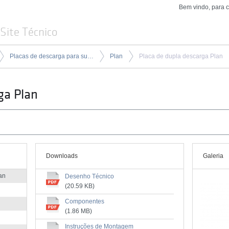
Bem vindo, para 
Site Técnico
Placas de descarga para suportes e tanques de encastrar
Plan
Placa de dupla descarga Plan
ga Plan
Downloads
Galeria
an
Desenho Técnico
(20.59 KB)
Componentes
(1.86 MB)
Instruções de Montagem