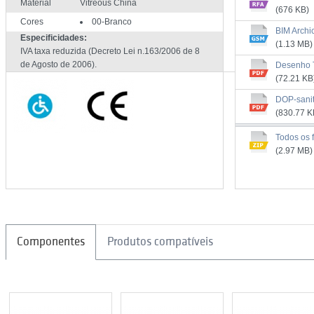
Material
Vitreous China
(676 KB)
Cores
00-Branco
BIM Archi
Especificidades:
(1.13 MB)
IVA taxa reduzida (Decreto Lei n.163/2006 de 8
de Agosto de 2006).
Desenho 
(72.21 KB
DOP-sani
(830.77 K
Todos os f
(2.97 MB)
Componentes
Produtos compatíveis