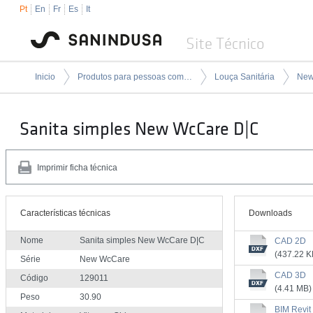
Pt
En
Fr
Es
It
Site Técnico
Inicio
Produtos para pessoas com mobilidade condicionada
Louça Sanitária
New
Sanita simples New WcCare D|C
Imprimir ficha técnica
Características técnicas
Downloads
Nome
Sanita simples New WcCare D|C
CAD 2D
(437.22 K
Série
New WcCare
CAD 3D
Código
129011
(4.41 MB)
Peso
30.90
BIM Revit