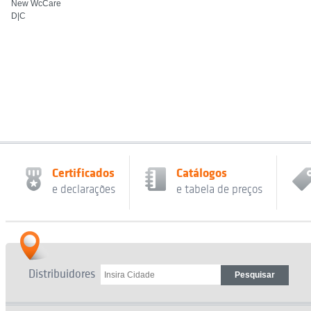
New WcCare
D|C
Certificados
Catálogos
e declarações
e tabela de preços
Distribuidores