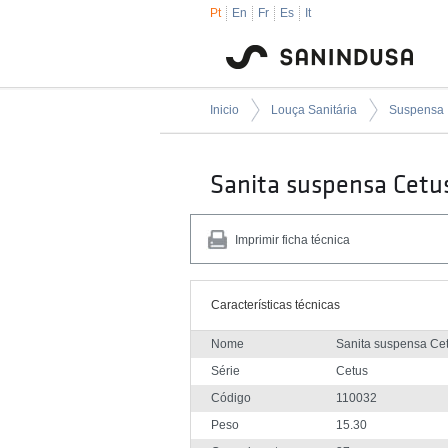
Pt
En
Fr
Es
It
Inicio
Louça Sanitária
Suspensa
Sanita suspensa Cetu
Imprimir ficha técnica
Características técnicas
Nome
Sanita suspensa Ce
Série
Cetus
Código
110032
Peso
15.30