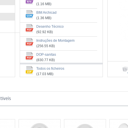
(1.16 MB)
BIM Archicad
(1.36 MB)
Desenho Técnico
(92.92 KB)
Instruções de Montagem
(256.55 KB)
DOP-sanitas
(830.77 KB)
Certificado NF - louça sanitária
Todos os ficheiros
(192.2 KB)
(17.03 MB)
Cotas de Instalação
(255.82 KB)
Manual de Limpeza
tíveis
(3.69 MB)