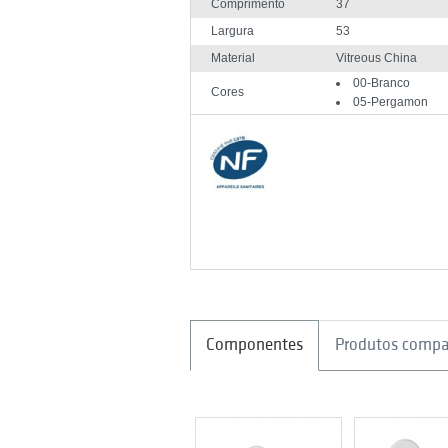
Comprimento
37
Largura
53
Material
Vitreous China
00-Branco
Cores
05-Pergamon
Componentes
Produtos compa