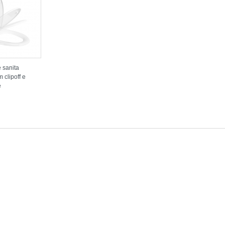
 sanita
 clipoff e
e