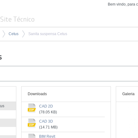
Bem vindo, para 
Site Técnico
Cetus
Sanita suspensa Cetus
s
Downloads
Galeria
tus
CAD 2D
(78.05 KB)
CAD 3D
(14.71 MB)
BIM Revit