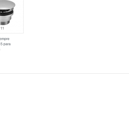
sempre
45 para
s