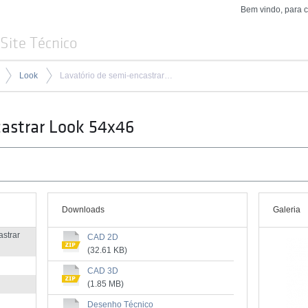
Bem vindo, para 
Site Técnico
Look
Lavatório de semi-encastrar Look 54x46
castrar Look 54x46
Downloads
Galeria
astrar
CAD 2D
(32.61 KB)
CAD 3D
(1.85 MB)
Desenho Técnico