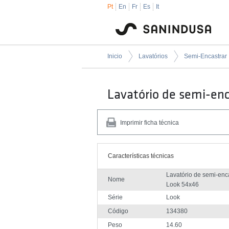
Pt
En
Fr
Es
It
Inicio
Lavatórios
Semi-Encastrar
Lavatório de semi-en
Imprimir ficha técnica
Características técnicas
Lavatório de semi-enc
Nome
Look 54x46
Série
Look
Código
134380
Peso
14.60