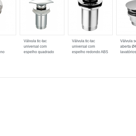
Válvula tic-tac
Válvula tic-tac
Válvula 
universal com
universal com
aberta Ø
eno
espelho quadrado
espelho redondo ABS
lavatório