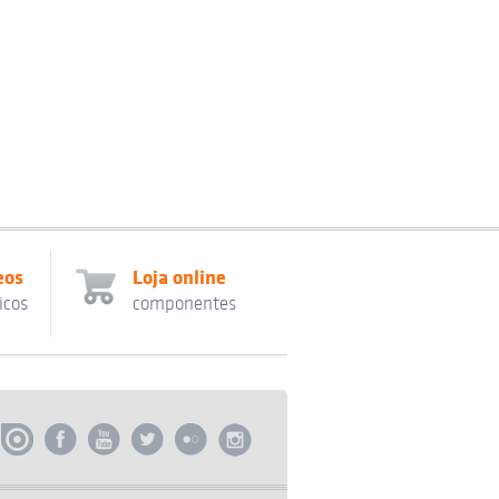
eos
Loja online
icos
componentes