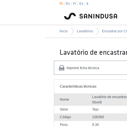
Pt
En
Fr
Es
It
Inicio
Lavatórios
Encastrar por C
Lavatório de encastra
Imprimir ficha técnica
Características técnicas
Lavatório de encastrar
Nome
56x49
Série
Tejo
Código
108360
Peso
9.30