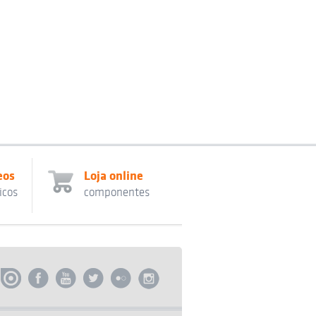
eos
Loja online
icos
componentes