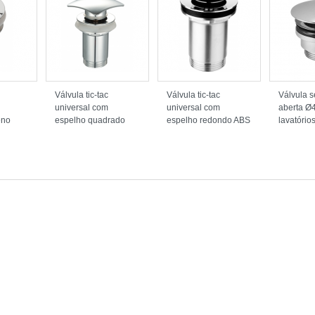
Válvula tic-tac
Válvula tic-tac
Válvula 
universal com
universal com
aberta Ø
eno
espelho quadrado
espelho redondo ABS
lavatório