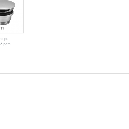
sempre
45 para
s