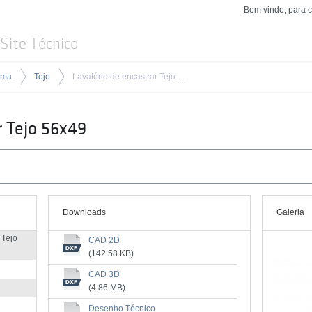
Bem vindo, para 
Site Técnico
ima
Tejo
Lavatório de encastrar Tejo 56x49
r Tejo 56x49
Downloads
Galeria
 Tejo
CAD 2D
(142.58 KB)
CAD 3D
(4.86 MB)
Desenho Técnico