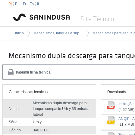
Pt
En
Fr
Es
It
Site Técnico
Inicio
Mecanismos, tanques e suportes de encastrar
Mecanismo dupla descarga para tanque
Imprimir ficha técnica
Características técnicas
Downloads
Mecanismo dupla descarga para
Instruçõe
Nome
tanque compacto Urb.y 65 entrada
(4.62 MB)
lateral
ANQIP - A
Série
Urb.y
(11.7 MB)
Código
34013113