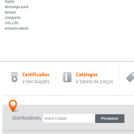
dupla
descarga para
tanque
compacto
Urb.y 65
entrada lateral
Certificados
Catálogos
e declarações
e tabela de preços
Distribuidores