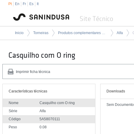
Pt
En
Fr
Es
It
Site Técnico
Inicio
Torneiras
Produtos complementares para torneiras
Alfa
Casquilho com O ring
Imprimir ficha técnica
Características técnicas
Downloads
Nome
Casquilho com O ring
Sem Documento
Série
Alfa
Código
5A58070111
Peso
0.08