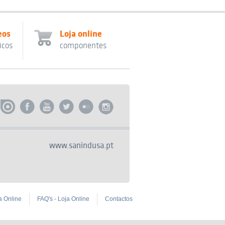
eos
Loja online
icos
componentes
www.sanindusa.pt
a Online
FAQ's - Loja Online
Contactos