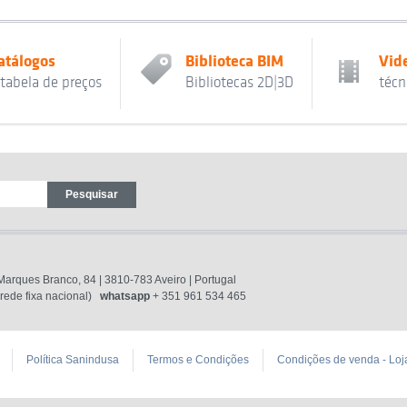
atálogos
Biblioteca BIM
Vid
 tabela de preços
Bibliotecas 2D|3D
técn
 Marques Branco, 84 | 3810-783 Aveiro | Portugal
ede fixa nacional)
whatsapp
+ 351 961 534 465
Política Sanindusa
Termos e Condições
Condições de venda - Loj