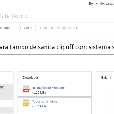
Bem vindo, para 
Site Técnico
Produtos complementares para tampos
Cetus
Conjunto de travões para tampo de sanita clipoff com sistema slowclose
ara tampo de sanita clipoff com sistema 
Downloads
Galeria
ampo
Instruções de Montagem
(1.19 MB)
Todos os ficheiros
(1.14 MB)