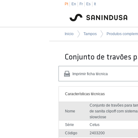
Pt
En
Fr
Es
It
Inicio
Tampos
Conjunto de travões p
Imprimir ficha técnica
Características técnicas
Conjunto de travões para t
Nome
de sanita clipoff com sistema
slowclose
Série
Cetus
Código
2403200