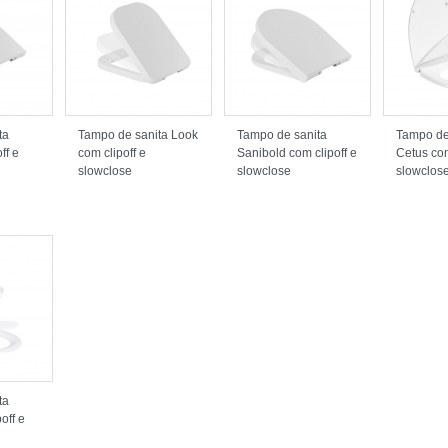
ta
Tampo de sanita Look
Tampo de sanita
Tampo de
ff e
com clipoff e
Sanibold com clipoff e
Cetus com
slowclose
slowclose
slowclos
ta
off e