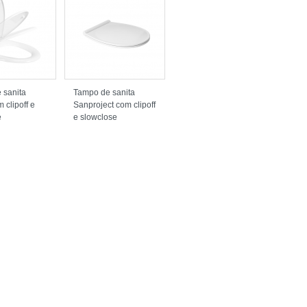
 sanita
Tampo de sanita
 clipoff e
Sanproject com clipoff
e
e slowclose