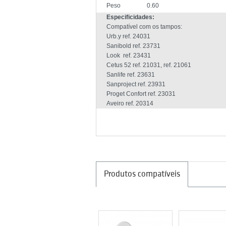
Peso
0.60
Especificidades:
Compatível com os tampos:
Urb.y ref. 24031
Sanibold ref. 23731
Look ref. 23431
Cetus 52 ref. 21031, ref. 21061
Sanlife ref. 23631
Sanproject ref. 23931
Proget Confort ref. 23031
Aveiro ref. 20314
Produtos compatíveis