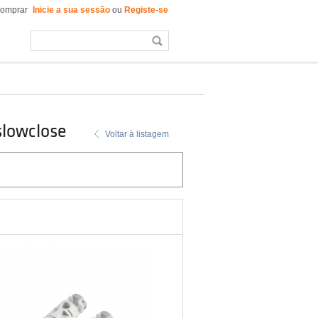
comprar
Inicie a sua sessão
ou
Registe-se
slowclose
Voltar à listagem