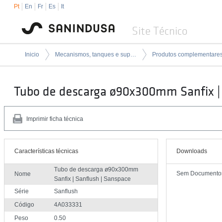
Pt
En
Fr
Es
It
Site Técnico
Inicio
Mecanismos, tanques e suportes de encastrar
Tubo de descarga ø90x300mm Sanfix | 
Imprimir ficha técnica
Características técnicas
Downloads
Tubo de descarga ø90x300mm
Sem Documento
Nome
Sanfix | Sanflush | Sanspace
Série
Sanflush
Código
4A033331
Peso
0.50