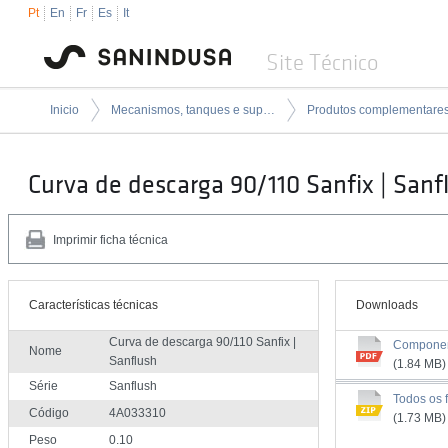
Pt
En
Fr
Es
It
Site Técnico
Inicio
Mecanismos, tanques e suportes de encastrar
Curva de descarga 90/110 Sanfix | Sanf
Imprimir ficha técnica
Características técnicas
Downloads
Curva de descarga 90/110 Sanfix |
Compone
Nome
Sanflush
(1.84 MB)
Série
Sanflush
Todos os f
Código
4A033310
(1.73 MB)
Peso
0.10