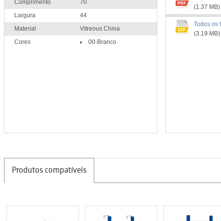
Comprimento
70
(1.37 MB)
Largura
44
Todos os f
Material
Vitreous China
(3.19 MB)
Cores
00-Branco
Produtos compatíveis