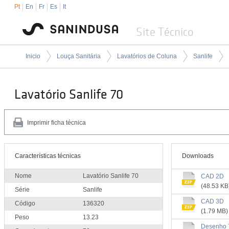
Pt
En
Fr
Es
It
Site Técnico
Inicio
Louça Sanitária
Lavatórios de Coluna
Sanlife
Lavatório Sanlife 70
Imprimir ficha técnica
Características técnicas
Downloads
Nome
Lavatório Sanlife 70
CAD 2D
(48.53 KB
Série
Sanlife
CAD 3D
Código
136320
(1.79 MB)
Peso
13.23
Desenho 