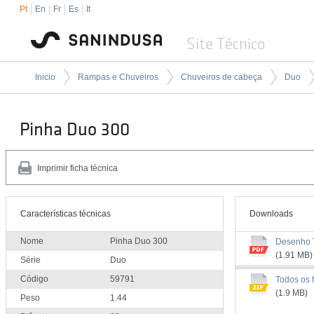
Pt
En
Fr
Es
It
Site Técnico
Inicio
Rampas e Chuveiros
Chuveiros de cabeça
Duo
Pinha Duo 300
Imprimir ficha técnica
Características técnicas
Downloads
Nome
Pinha Duo 300
Desenho 
(1.91 MB)
Série
Duo
Código
59791
Todos os f
(1.9 MB)
Peso
1.44