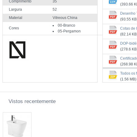
Comprimento
35
(393.66 K
Largura
52
Desenho 
Material
Vitreous China
(93.55 KB
00-Branco
Cores
Cotas de 
05-Pergamon
(82.14 KB
DOP-bidé
(278.6 KB
Certific
(268.98 K
Manual d
Todos os f
(3.69 MB)
(1.56 MB)
Vistos recentemente