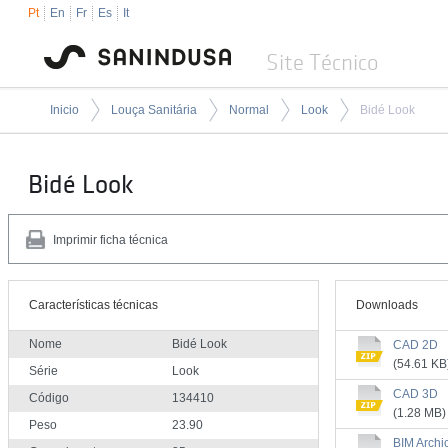
Pt
En
Fr
Es
It
Site Técnico
Inicio
Louça Sanitária
Normal
Look
Bidé Look
Bidé Look
Imprimir ficha técnica
Características técnicas
Downloads
Nome
Bidé Look
CAD 2D
(54.61 KB
Série
Look
CAD 3D
Código
134410
(1.28 MB)
Peso
23.90
BIM Archi