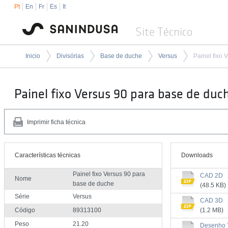
Pt
En
Fr
Es
It
Site Técnico
Inicio
Divisórias
Base de duche
Versus
Painel fixo Versus 90 para base de duc
Imprimir ficha técnica
Características técnicas
Downloads
Painel fixo Versus 90 para
CAD 2D
Nome
base de duche
(48.5 KB)
Série
Versus
CAD 3D
Código
89313100
(1.2 MB)
Peso
21.20
Desenho 