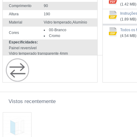
(1.42 MB)
Comprimento
90
Instruçõe
Altura
190
(1.89 MB)
Material
Vidro temperado,Alumínio
00-Branco
Todos os f
Cores
Cromo
(4.54 MB)
Especificidades:
Painel reversível
Vidro temperado transparente 4mm
Instalação direta no pavimento ou sobre a base
de duche
Vedantes em silicone
Perfis reguláveis 0-20mm
Compatível com todas as bases de duche
Sanindusa
Vistos recentemente