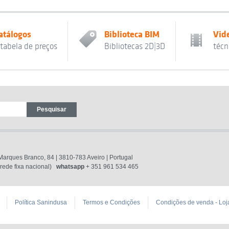
atálogos
Biblioteca BIM
Vid
 tabela de preços
Bibliotecas 2D|3D
técn
 Marques Branco, 84 | 3810-783 Aveiro | Portugal
ede fixa nacional)
whatsapp
+ 351 961 534 465
Política Sanindusa
Termos e Condições
Condições de venda - Loj