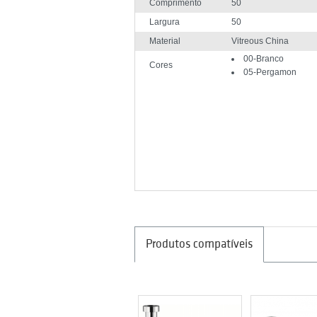
Comprimento
50
Largura
50
Material
Vitreous China
00-Branco
Cores
05-Pergamon
Produtos compatíveis