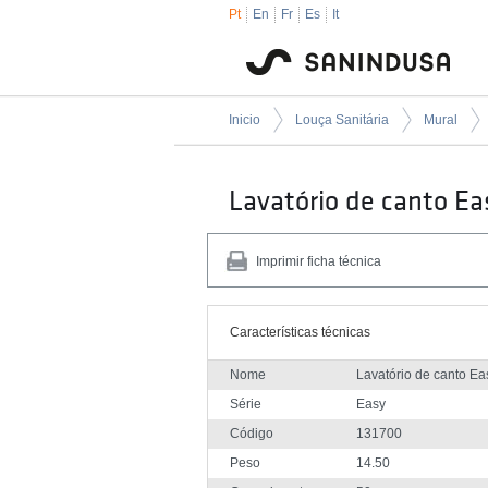
Pt
En
Fr
Es
It
Inicio
Louça Sanitária
Mural
Lavatório de canto Ea
Imprimir ficha técnica
Características técnicas
Nome
Lavatório de canto Ea
Série
Easy
Código
131700
Peso
14.50