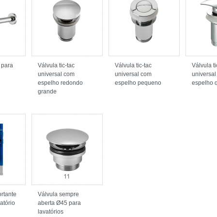
o para
Válvula tic-tac
Válvula tic-tac
Válvula ti
universal com
universal com
universa
espelho redondo
espelho pequeno
espelho 
grande
rtante
Válvula sempre
atório
aberta Ø45 para
lavatórios