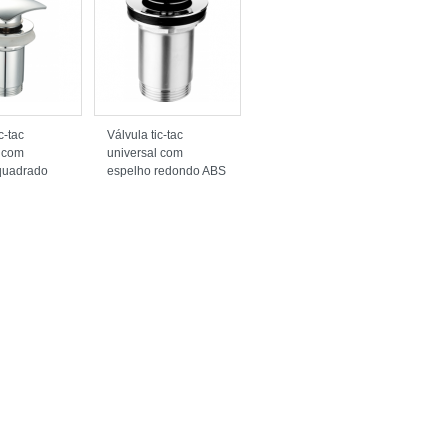
c-tac
Válvula tic-tac
l com
universal com
quadrado
espelho redondo ABS