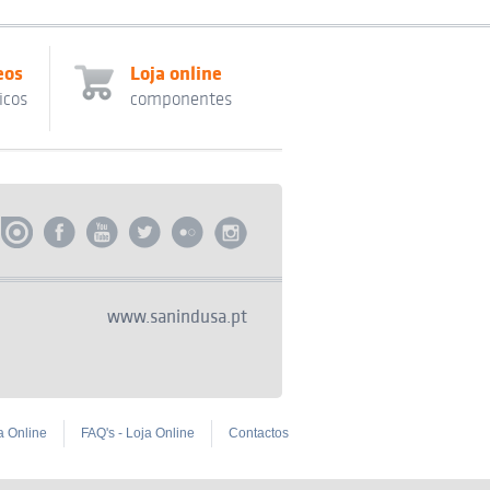
eos
Loja online
icos
componentes
www.sanindusa.pt
a Online
FAQ's - Loja Online
Contactos