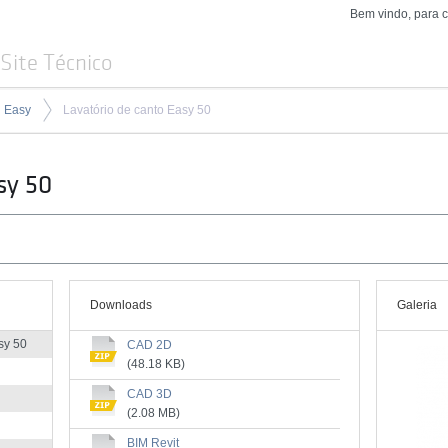
Bem vindo, para 
Site Técnico
Easy
Lavatório de canto Easy 50
sy 50
Downloads
Galeria
sy 50
CAD 2D
(48.18 KB)
CAD 3D
(2.08 MB)
BIM Revit