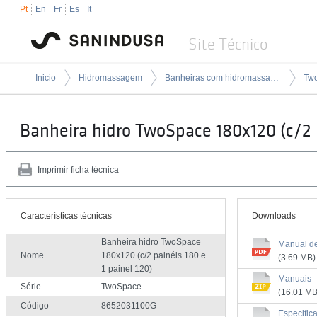
Pt
En
Fr
Es
It
Site Técnico
Inicio
Hidromassagem
Banheiras com hidromassagem
Tw
Banheira hidro TwoSpace 180x120 (c/2 p
Imprimir ficha técnica
Características técnicas
Downloads
Banheira hidro TwoSpace
Manual d
Nome
180x120 (c/2 painéis 180 e
(3.69 MB)
1 painel 120)
Manuais
Série
TwoSpace
(16.01 MB
Código
8652031100G
Especific