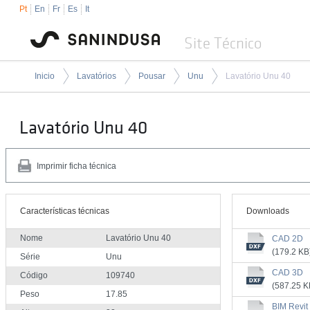
Pt
En
Fr
Es
It
Site Técnico
Inicio
Lavatórios
Pousar
Unu
Lavatório Unu 40
Lavatório Unu 40
Imprimir ficha técnica
Características técnicas
Downloads
Nome
Lavatório Unu 40
CAD 2D
(179.2 KB
Série
Unu
CAD 3D
Código
109740
(587.25 K
Peso
17.85
BIM Revit