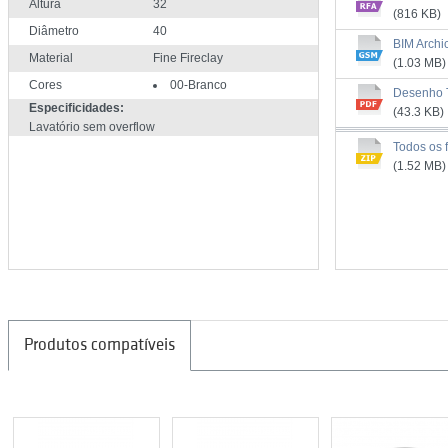
Altura
32
(816 KB)
Diâmetro
40
BIM Archi
Material
Fine Fireclay
(1.03 MB)
Cores
00-Branco
Desenho 
Especificidades:
(43.3 KB)
Lavatório sem overflow
Todos os f
(1.52 MB)
Produtos compatíveis