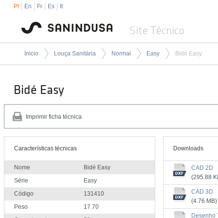
Pt
En
Fr
Es
It
Site Técnico
Inicio
Louça Sanitária
Normal
Easy
Bidé Easy
Bidé Easy
Imprimir ficha técnica
Características técnicas
Downloads
Nome
Bidé Easy
CAD 2D
(295.88 K
Série
Easy
CAD 3D
Código
131410
(4.76 MB)
Peso
17.70
Desenho 