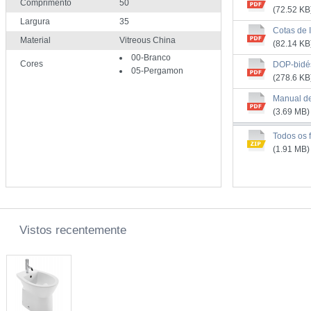
Comprimento
50
(72.52 KB
Largura
35
Cotas de 
Material
Vitreous China
(82.14 KB
00-Branco
Cores
DOP-bidé
05-Pergamon
(278.6 KB
Manual d
(3.69 MB)
Todos os f
(1.91 MB)
Vistos recentemente