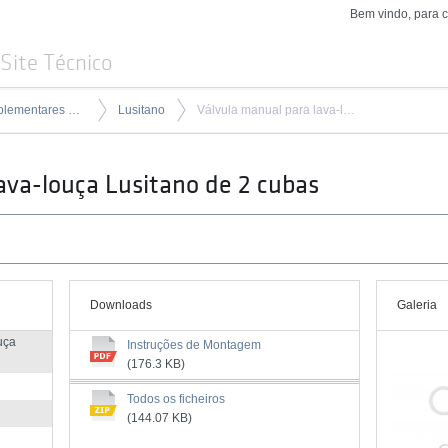
Bem vindo, para 
Site Técnico
Produtos complementares para lava-louças
Lusitano
Válvula manual para lava-louça Lusitano de 2 cubas
ava-louça Lusitano de 2 cubas
Downloads
Galeria
uça
Instruções de Montagem
(176.3 KB)
Todos os ficheiros
(144.07 KB)