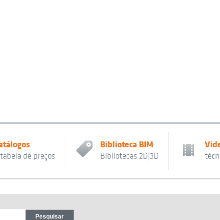
atálogos
Biblioteca BIM
Vid
 tabela de preços
Bibliotecas 2D|3D
técn