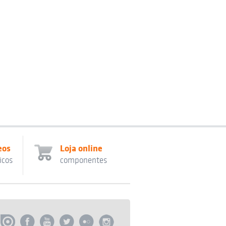
eos
Loja online
icos
componentes