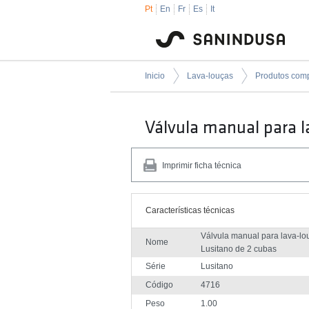
Pt
En
Fr
Es
It
Inicio
Lava-louças
Válvula manual para l
Imprimir ficha técnica
Características técnicas
Válvula manual para lava-lo
Nome
Lusitano de 2 cubas
Série
Lusitano
Código
4716
Peso
1.00