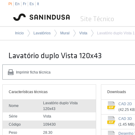
Pt
En
Fr
Es
It
Site Técnico
Inicio
Lavatórios
Mural
Vista
Lavatório duplo Vista 
Lavatório duplo Vista 120x43
Imprimir ficha técnica
Características técnicas
Downloads
Lavatório duplo Vista
CAD 2D
Nome
120x43
(42.25 KB
Série
Vista
CAD 3D
Código
109430
(1.45 MB)
Peso
28.30
Desenho 