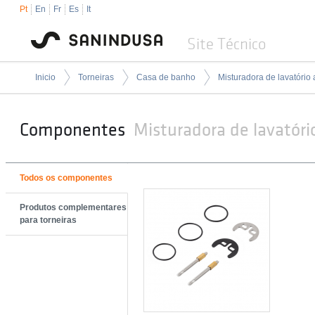
Pt
En
Fr
Es
It
Site Técnico
Inicio
Torneiras
Casa de banho
Componentes
Misturadora de lavatório
Todos os componentes
Produtos complementares
para torneiras