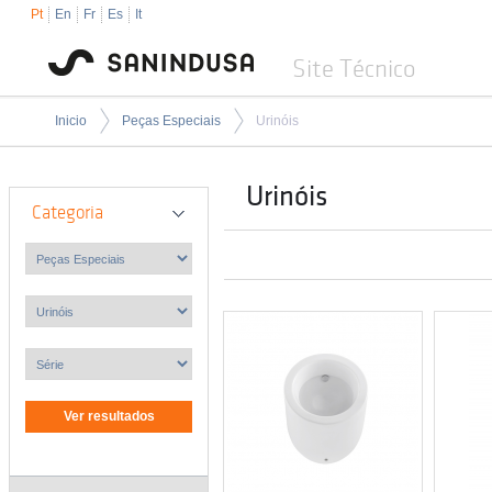
Pt
En
Fr
Es
It
Site Técnico
Inicio
Peças Especiais
Urinóis
Urinóis
Categoria