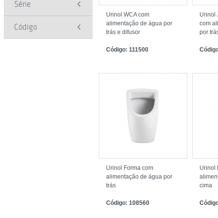
Série
Urinol WCA com
Urinol
alimentação de água por
com al
Código
trás e difusor
por trá
Código: 111500
Códig
Urinol Forma com
Urinol
alimentação de água por
alimen
trás
cima
Código: 108560
Códig