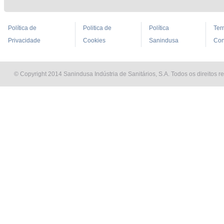
Política de
Politica de
Política
Ter
Privacidade
Cookies
Sanindusa
Con
© Copyright 2014 Sanindusa Indústria de Sanitários, S.A. Todos os direitos r