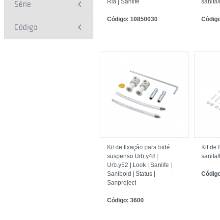
Ria | Sanlife
sanita/
Série
Código: 10850030
Código
Código
Kit de fixação para bidé
Kit de 
suspenso Urb.y48 |
sanita
Urb.y52 | Look | Sanlife |
Sanibold | Status |
Código
Sanproject
Código: 3600