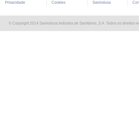
Privacidade
Cookies
Sanindusa
Con
© Copyright 2014 Sanindusa Indústria de Sanitários, S.A. Todos os direitos r