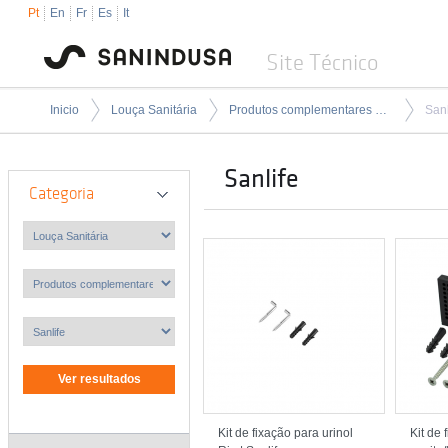
Pt
En
Fr
Es
It
Site Técnico
Inicio
Louça Sanitária
Produtos complementares para louça sanitária
Sanl
Sanlife
Categoria
Kit de fixação para urinol
Kit de 