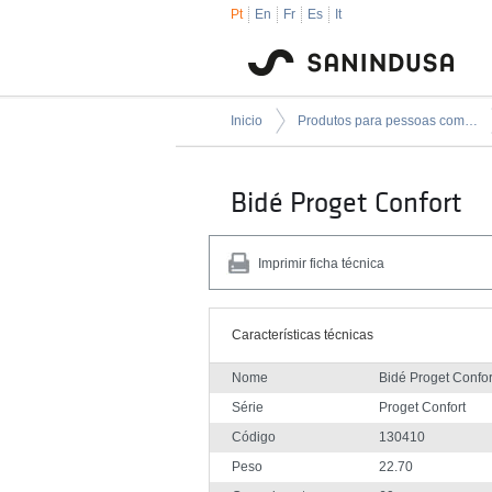
Pt
En
Fr
Es
It
Inicio
Produtos para pessoas com mobilidade condicionada
Bidé Proget Confort
Imprimir ficha técnica
Características técnicas
Nome
Bidé Proget Confor
Série
Proget Confort
Código
130410
Peso
22.70