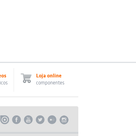
eos
Loja online
icos
componentes