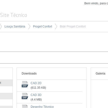
Bem vindo, para 
Site Técnico
Louça Sanitária
Proget Confort
Bidé Proget Confort
Downloads
Galeria
t
CAD 2D
(611.35 KB)
CAD 3D
(4.4 MB)
Desenho Técnico