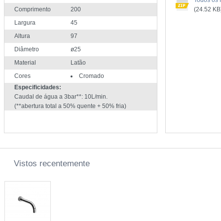
Todos os f
Comprimento
200
(24.52 KB
Largura
45
Altura
97
Diâmetro
ø25
Material
Latão
Cores
Cromado
Especificidades:
Caudal de água a 3bar**: 10L/min.
(**abertura total a 50% quente + 50% fria)
Vistos recentemente