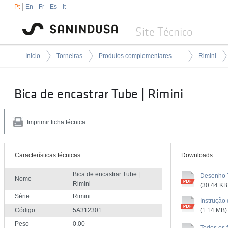
Pt
En
Fr
Es
It
Site Técnico
Inicio
Torneiras
Produtos complementares para torneiras
Rimini
Bica de encastrar Tube | Rimini
Imprimir ficha técnica
Características técnicas
Downloads
Bica de encastrar Tube |
Desenho 
Nome
Rimini
(30.44 KB
Série
Rimini
Instrução
Código
5A312301
(1.14 MB)
Peso
0.00