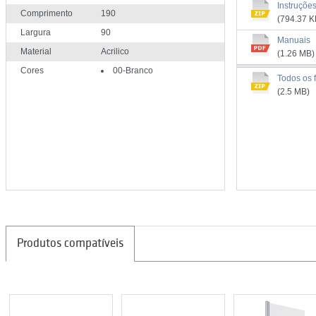
Instruçõe
Comprimento
190
(794.37 K
Largura
90
Manuais
Material
Acrilico
(1.26 MB)
Cores
00-Branco
Todos os f
(2.5 MB)
Produtos compatíveis