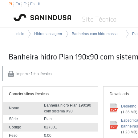
Pt
En
Fr
Es
It
Site Técnico
Inicio
Hidromassagem
Banheiras com hidromassagem
Pla
Banheira hidro Plan 190x90 com siste
Imprimir ficha técnica
Características técnicas
Downloads
Banheira hidro Plan 190x90
Desenho 
Nome
com sistema X90
(1.36 MB)
Série
Plan
Especific
banheiras
Código
827301
(1.23 MB)
Peso
0.00