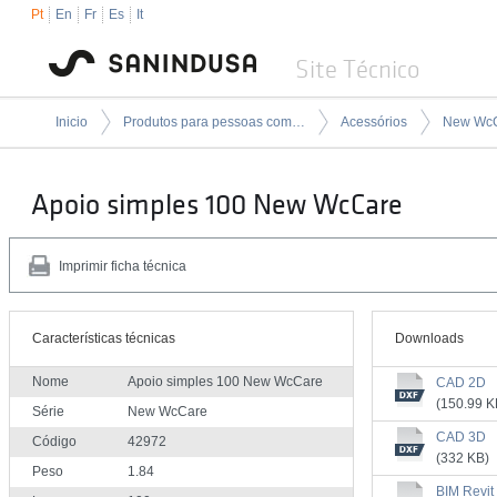
Pt
En
Fr
Es
It
Site Técnico
Inicio
Produtos para pessoas com mobilidade condicionada
Acessórios
New Wc
Apoio simples 100 New WcCare
Imprimir ficha técnica
Características técnicas
Downloads
Nome
Apoio simples 100 New WcCare
CAD 2D
(150.99 K
Série
New WcCare
CAD 3D
Código
42972
(332 KB)
Peso
1.84
BIM Revit