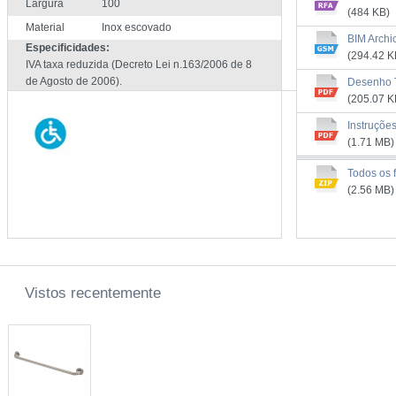
Largura
100
(484 KB)
Material
Inox escovado
BIM Archi
Especificidades:
(294.42 K
IVA taxa reduzida (Decreto Lei n.163/2006 de 8
de Agosto de 2006).
Desenho 
(205.07 K
Instruçõe
(1.71 MB)
Todos os f
(2.56 MB)
Vistos recentemente