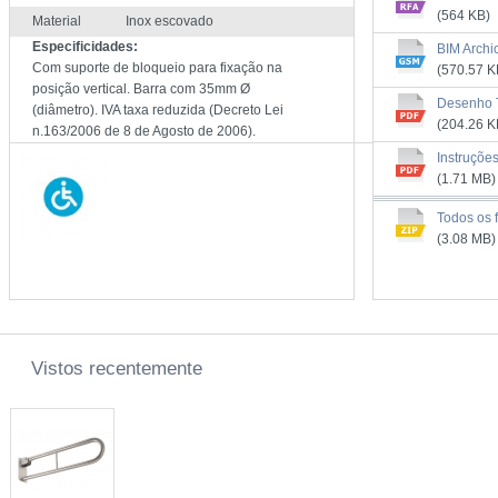
(564 KB)
Material
Inox escovado
Especificidades:
BIM Archi
Com suporte de bloqueio para fixação na
(570.57 K
posição vertical. Barra com 35mm Ø
Desenho 
(diâmetro). IVA taxa reduzida (Decreto Lei
(204.26 K
n.163/2006 de 8 de Agosto de 2006).
Instruçõe
(1.71 MB)
Todos os f
(3.08 MB)
Vistos recentemente