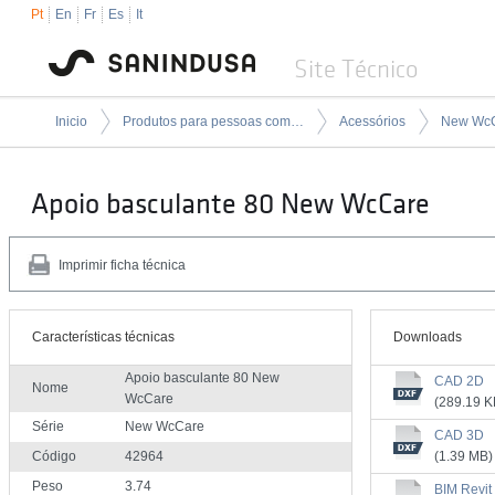
Pt
En
Fr
Es
It
Site Técnico
Inicio
Produtos para pessoas com mobilidade condicionada
Acessórios
New Wc
Apoio basculante 80 New WcCare
Imprimir ficha técnica
Características técnicas
Downloads
Apoio basculante 80 New
CAD 2D
Nome
WcCare
(289.19 K
Série
New WcCare
CAD 3D
Código
42964
(1.39 MB)
Peso
3.74
BIM Revit